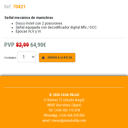
Ref.
70421
Señal mecánica de maniobras.
Disco móvil con 2 posiciones.
Señal equipada con decodificador digital Mfx / DCC.
Épocas IV,V y VI.
PVP
82,99
64,90€
Unidades:
AÑADIR A LA BOLSA
© 2026 CASA PALAU
C/ Balmes 72 (alçada Aragó)
08007 Barcelona (Spain)
Tel.
(+34) 933 173 678
WhatsApp:
(+34) 606 328 056
email:
trenes@palauhobby.com