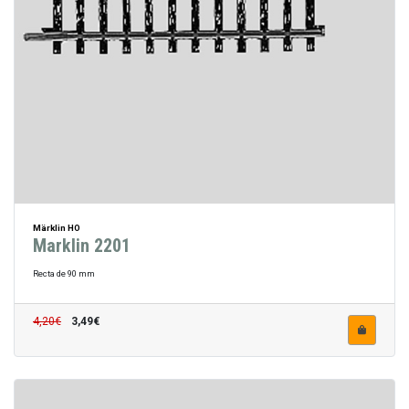
Märklin HO
Marklin 2201
Recta de 90 mm
4,20€
3,49€