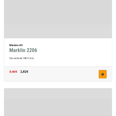
Märklin HO
Marklin 2206
Vía recta de 168.9 mm.
3,40€
2,82€