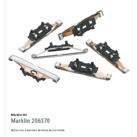
Märklin HO
Marklin 206370
Bolsa con 6 patines de toma de corriente.