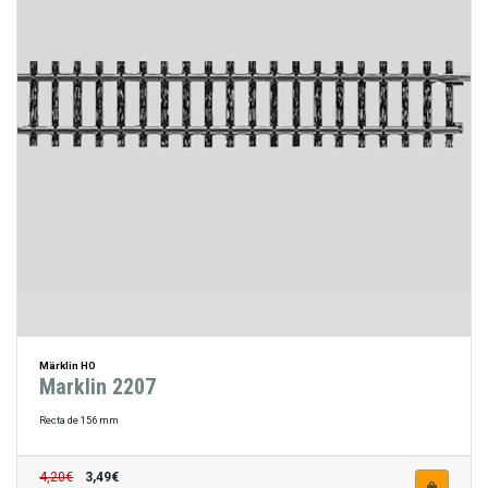
Märklin HO
Marklin 2207
Recta de 156 mm
4,20€
3,49€