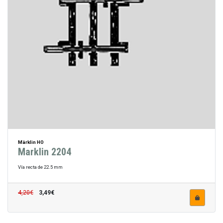
Märklin HO
Marklin 2204
Vía recta de 22.5 mm
4,20€
3,49€