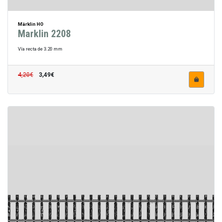
Märklin HO
Marklin 2208
Vía recta de 3.20 mm
4,20€
3,49€