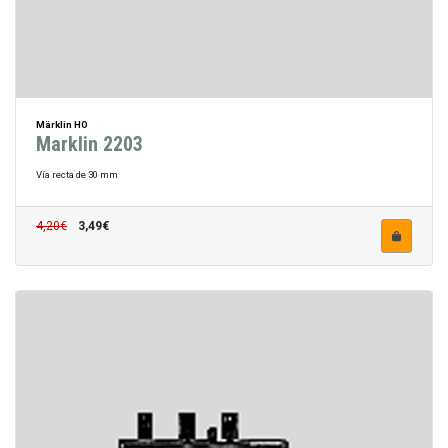
Märklin HO
Marklin 2203
Vía recta de 30 mm
4,20€
3,49€