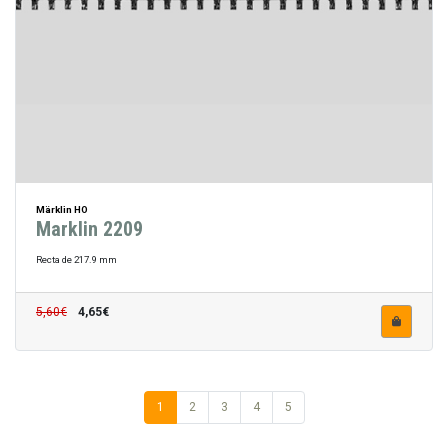
Märklin HO
Marklin 2209
Recta de 217.9 mm
5,60€
4,65€
1
2
3
4
5