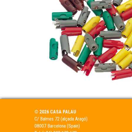
© 2026 CASA PALAU
C/ Balmes 72 (alçada Aragó)
08007 Barcelona (Spain)