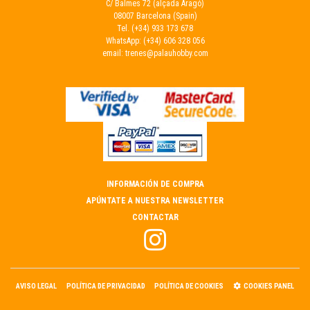
C/ Balmes 72 (alçada Aragó)
08007 Barcelona (Spain)
Tel.
(+34) 933 173 678
WhatsApp:
(+34) 606 328 056
email:
trenes@palauhobby.com
INFORMACIÓN DE COMPRA
APÚNTATE A NUESTRA NEWSLETTER
CONTACTAR
AVISO LEGAL
POLÍTICA DE PRIVACIDAD
POLÍTICA DE COOKIES
COOKIES PANEL