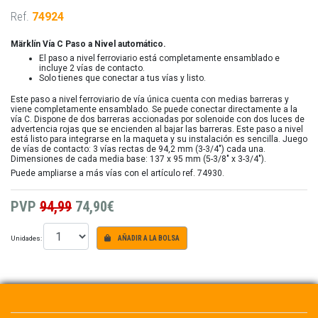
Ref.
74924
Märklín Vía C Paso a Nivel automático.
El paso a nivel ferroviario está completamente ensamblado e
incluye 2 vías de contacto.
Solo tienes que conectar a tus vías y listo.
Este paso a nivel ferroviario de vía única cuenta con medias barreras y
viene completamente ensamblado. Se puede conectar directamente a la
vía C. Dispone de dos barreras accionadas por solenoide con dos luces de
advertencia rojas que se encienden al bajar las barreras. Este paso a nivel
está listo para integrarse en la maqueta y su instalación es sencilla. Juego
de vías de contacto: 3 vías rectas de 94,2 mm (3-3/4") cada una.
Dimensiones de cada media base: 137 x 95 mm (5-3/8" x 3-3/4").
Puede ampliarse a más vías con el artículo ref. 74930.
PVP
94,99
74,90€
Unidades:
AÑADIR A LA BOLSA