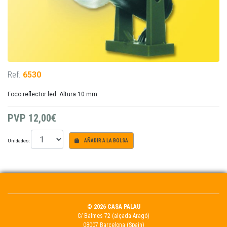
Ref.
6530
Foco reflector led. Altura 10 mm
PVP
12,00€
Unidades:
AÑADIR A LA BOLSA
© 2026 CASA PALAU
C/ Balmes 72 (alçada Aragó)
08007 Barcelona (Spain)