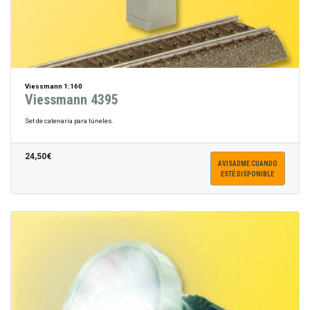
Viessmann 1:160
Viessmann 4395
Set de catenaria para túneles.
24,50€
AVISADME CUANDO
ESTÉ DISPONIBLE