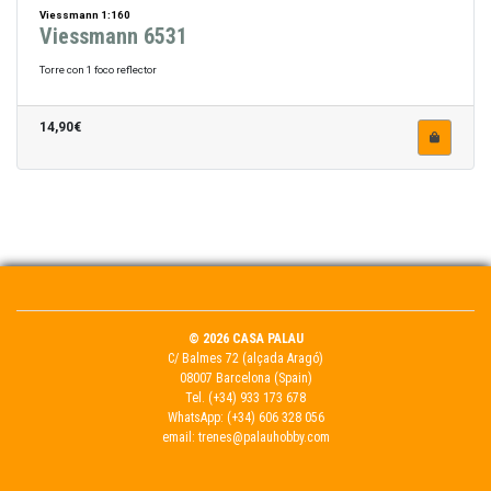
Viessmann 1:160
Viessmann 6531
Torre con 1 foco reflector
14,90€
© 2026 CASA PALAU
C/ Balmes 72 (alçada Aragó)
08007 Barcelona (Spain)
Tel.
(+34) 933 173 678
WhatsApp:
(+34) 606 328 056
email:
trenes@palauhobby.com