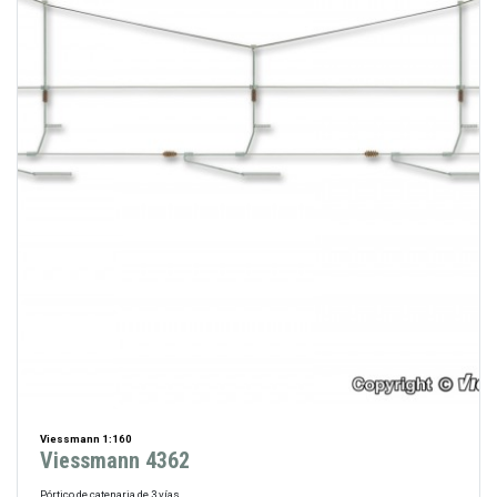
Viessmann 1:160
Viessmann 4362
Pórtico de catenaria de 3 vías.