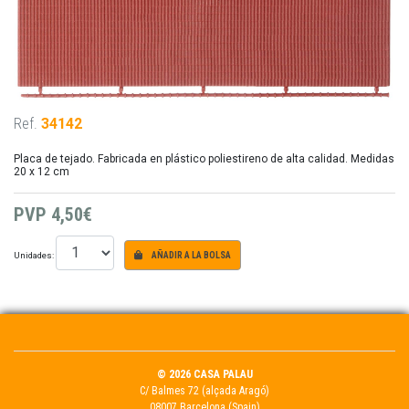
Ref.
34142
Placa de tejado. Fabricada en plástico poliestireno de alta calidad. Medidas
20 x 12 cm
PVP
4,50€
Unidades:
AÑADIR A LA BOLSA
© 2026 CASA PALAU
C/ Balmes 72 (alçada Aragó)
08007 Barcelona (Spain)