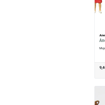
Ane
An
Muj
9,4