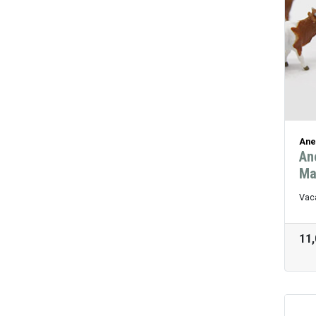
Ane
An
Ma
Vac
11