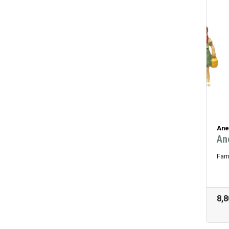
Ane
An
Fami
8,8