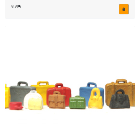
8,80€