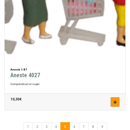
Aneste 1:87
Aneste 4027
Comprando en el super
10,30€
1
2
3
4
5
6
7
8
9