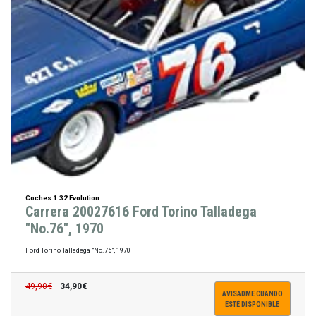
Coches 1:32 Evolution
Carrera 20027616 Ford Torino Talladega
"No.76", 1970
Ford Torino Talladega "No.76", 1970
49,90€
34,90€
AVISADME CUANDO
ESTÉ DISPONIBLE