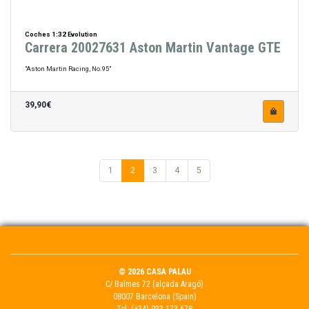
Coches 1:32 Evolution
Carrera 20027631 Aston Martin Vantage GTE
"Aston Martin Racing, No.95"
39,90€
1
2
3
4
5
© 2026 CASA PALAU
C/ Balmes 72 (alçada Aragó)
08007 Barcelona (Spain)