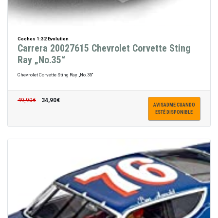
Coches 1:32 Evolution
Carrera 20027615 Chevrolet Corvette Sting
Ray „No.35“
Chevrolet Corvette Sting Ray „No.35“
49,90€
34,90€
AVISADME CUANDO
ESTÉ DISPONIBLE