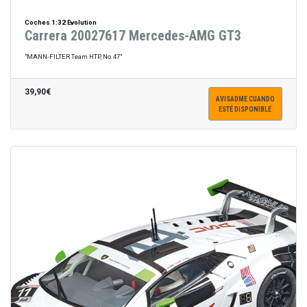
Coches 1:32 Evolution
Carrera 20027617 Mercedes-AMG GT3
"MANN-FILTER Team HTP, No.47"
39,90€
AVISADME CUANDO
ESTÉ DISPONIBLE