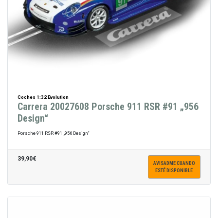
Coches 1:32 Evolution
Carrera 20027608 Porsche 911 RSR #91 „956
Design“
Porsche 911 RSR #91 „956 Design“
39,90€
AVISADME CUANDO
ESTÉ DISPONIBLE