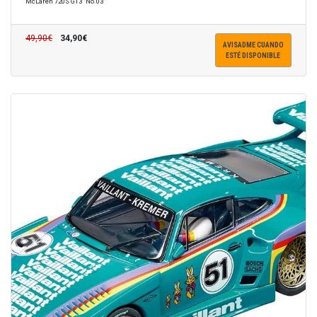
McLaren 720S GT3 "No.03"
49,90€
34,90€
AVISADME CUANDO
ESTÉ DISPONIBLE