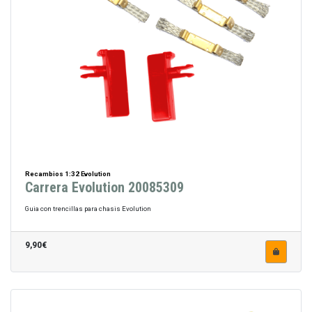
Recambios 1:32 Evolution
Carrera Evolution 20085309
Guia con trencillas para chasis Evolution
9,90€