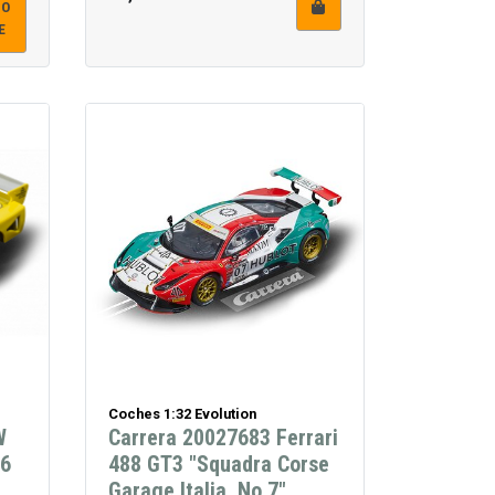
DO
E
Coches 1:32 Evolution
W
Carrera 20027683 Ferrari
56
488 GT3 "Squadra Corse
Garage Italia, No.7"