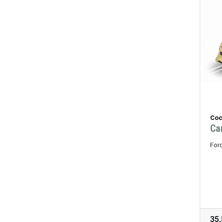
Coc
Ca
For
35