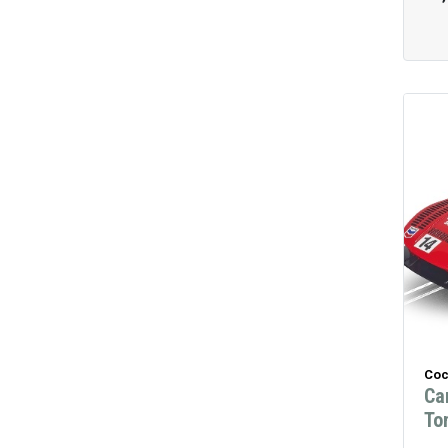
Coc
Ca
To