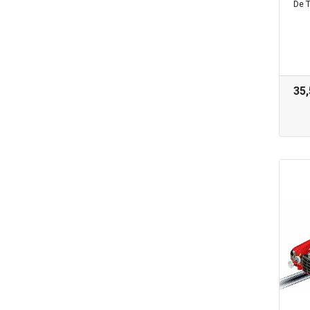
De 
35