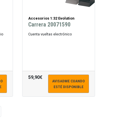
Accesorios 1:32 Evolution
Carrera 20071590
nio
Cuenta vueltas electrónico
59,90€
DO
AVISADME CUANDO
E
ESTÉ DISPONIBLE