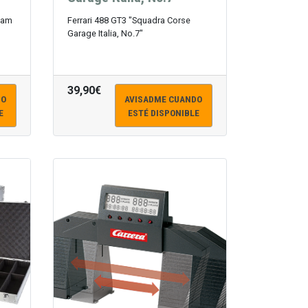
eam
Ferrari 488 GT3 "Squadra Corse
Garage Italia, No.7"
39,90€
DO
AVISADME CUANDO
E
ESTÉ DISPONIBLE