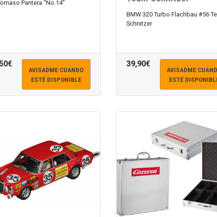
Tomaso Pantera "No.14"
BMW 320 Turbo Flachbau #56 T
Schnitzer
,50€
39,90€
AVISADME CUANDO
AVISADME CUAN
ESTÉ DISPONIBLE
ESTÉ DISPONIBL