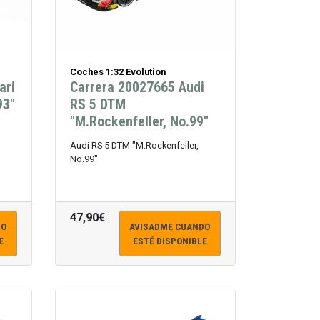
Coches 1:32 Evolution
ari
Carrera 20027665 Audi
93"
RS 5 DTM
"M.Rockenfeller, No.99"
Audi RS 5 DTM "M.Rockenfeller,
No.99"
47,90€
DO
AVISADME CUANDO
E
ESTÉ DISPONIBLE