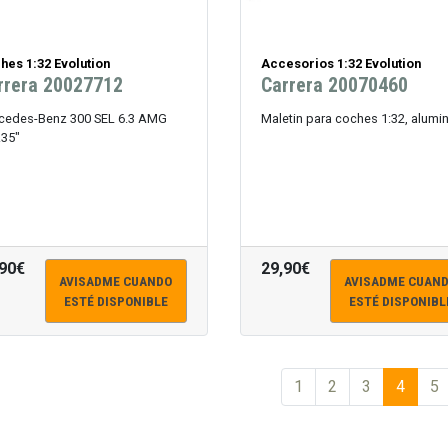
hes 1:32 Evolution
Accesorios 1:32 Evolution
rrera 20027712
Carrera 20070460
cedes-Benz 300 SEL 6.3 AMG
Maletin para coches 1:32, alumi
.35"
,90€
29,90€
AVISADME CUANDO
AVISADME CUAN
ESTÉ DISPONIBLE
ESTÉ DISPONIBL
1
2
3
4
5