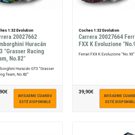
hes 1:32 Evolution
Coches 1:32 Evolution
rrera 20027662
Carrera 20027664 Ferr
mborghini Huracán
FXX K Evoluzione "No.
3 "Grasser Racing
Ferrari FXX K Evoluzione "No.93"
am, No.82"
borghini Huracán GT3 "Grasser
ing Team, No.82"
,90€
39,90€
AVISADME CUANDO
AVISADME CUAN
ESTÉ DISPONIBLE
ESTÉ DISPONIBL