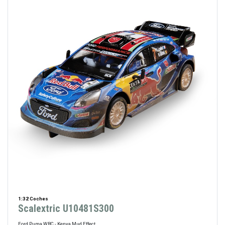
1:32 Coches
Scalextric U10481S300
Ford Puma WRC - Kenya Mud Effect