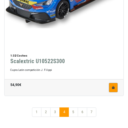
1:32 Coches
Scalextric U10522S300
Cupra León competición J. Filippi
54,90€
1
2
3
4
5
6
7