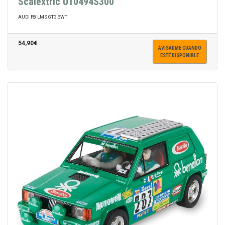
Scalextric U10494S300
AUDI R8 LMS GT3 BWT
54,90€
AVISADME CUANDO
ESTÉ DISPONIBLE