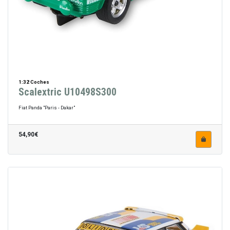
1:32 Coches
Scalextric U10498S300
Fiat Panda "Paris - Dakar"
54,90€