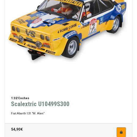
1:32 Coches
Scalextric U10499S300
Fiat Abarth 131 "M. Alen"
54,90€