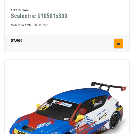
1:32 Coches
Scalextric U10501s300
Mercedes AMG GT3 - Tarmac
57,90€