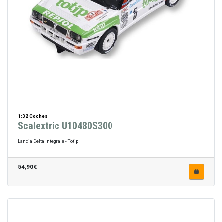
1:32 Coches
Scalextric U10480S300
Lancia Delta Integrale - Totip
54,90€