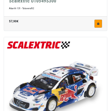
Scalextric U10549S300
Abarth 131 - Talavera'82
57,90€