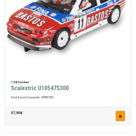
1:32 Coches
Scalextric U10547S300
Ford Escort Cosworth -YPRES'95
57,90€