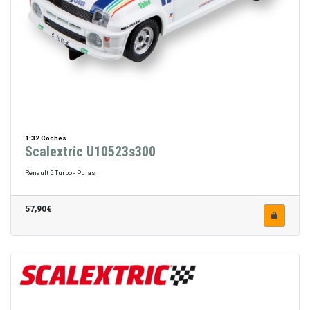
1:32 Coches
Scalextric U10523s300
Renault 5 Turbo - Puras
57,90€