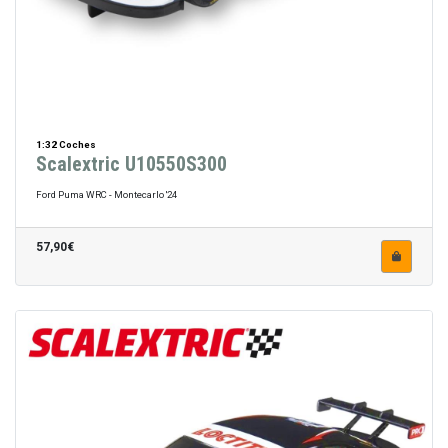
1:32 Coches
Scalextric U10550S300
Ford Puma WRC - Montecarlo '24
57,90€