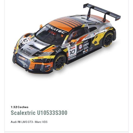
1:32 Coches
Scalextric U10533S300
Audi R8 LMS GT3 - Marc VDS