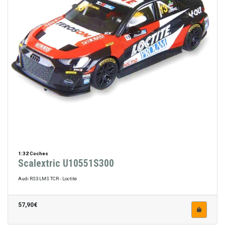
1:32 Coches
Scalextric U10551S300
Audi RS3 LMS TCR - Loctite
57,90€