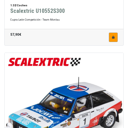
1:32 Coches
Scalextric U10552S300
Cupra León Competición - Team Monlau
57,90€