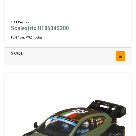
1:32 Coches
Scalextric U10534S300
Ford Puma WRC - Joker
57,90€