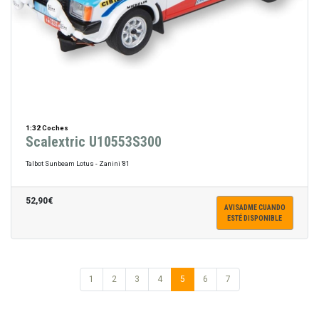
1:32 Coches
Scalextric U10553S300
Talbot Sunbeam Lotus - Zanini '81
52,90€
AVISADME CUANDO
ESTÉ DISPONIBLE
1
2
3
4
5
6
7