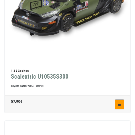
1:32 Coches
Scalextric U10535S300
Toyota Yaris WRC - Bertelli
57,90€